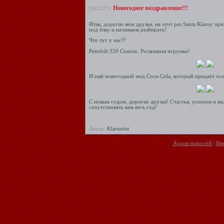
Новогоднее поздравление!!!
[30.12.07] /
Итак, дорогие мои друзья, на этот раз Santa Klarny пр
под ёлку и начинаем разбирать!
Что тут у нас?!
Peterbilt 359 Custom. Роскошная игрушка!
И ещё новогодний мод Coca-Cola, который придаёт осо
С новым годом, дорогие друзья! Счастья, успехов и ма
сопутствовать вам весь год!
Автор:
Klarnetist
Архив новостей
|
Вв