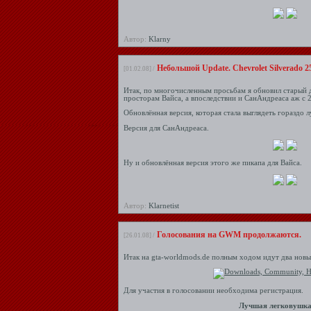
Автор:
Klarny
Небольшой Update. Chevrolet Silverado 2
[01.02.08] /
Итак, по многочисленным просьбам я обновил старый 
просторам Вайса, а впоследствии и СанАндреаса аж с 
Обновлённая версия, которая стала выглядеть гораздо л
Версия для СанАндреаса.
Ну и обновлённая версия этого же пикапа для Вайса.
Автор:
Klarnetist
Голосования на GWM продолжаются.
[26.01.08] /
Итак на gta-worldmods.de полным ходом идут два новы
Для участия в голосовании необходима регистрация.
Лучшая легковушка