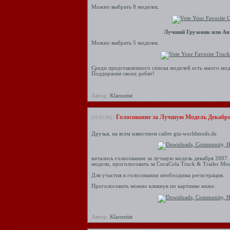
Можно выбрать 8 моделек.
Лучший Грузовик или Ав
Можно выбрать 5 моделек.
Среди представленного списка моделей есть много мод
Поддержим своих ребят!
Автор:
Klarnetist
Голосование за Лучшую Модель Декабря
[10.01.08] /
Друзья, на всем известном сайте gta-worldmods.de
началось голосование за лучшую модель декабря 2007.
модели, проголосовать за CocaCola Truck & Trailer Mo
Для участия в голосовании необходима регистрация.
Проголосовать можно кликнув по картинке ниже.
Автор:
Klarnetist