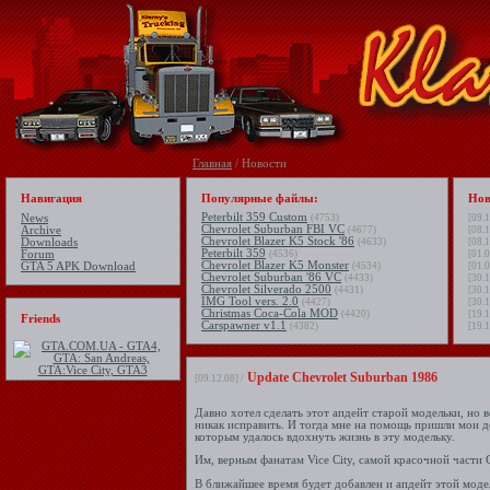
Главная
/ Новости
Навигация
Популярные файлы:
Нов
Peterbilt 359 Custom
News
(4753)
[09.1
Chevrolet Suburban FBI VC
Archive
(4677)
[08.1
Chevrolet Blazer K5 Stock '86
Downloads
(4633)
[08.1
Peterbilt 359
Forum
(4536)
[01.0
Chevrolet Blazer K5 Monster
GTA 5 APK Download
(4534)
[01.0
Chevrolet Suburban '86 VC
(4433)
[30.1
Chevrolet Silverado 2500
(4431)
[30.1
IMG Tool vers. 2.0
(4427)
[30.1
Christmas Coca-Cola MOD
(4420)
[19.1
Friends
Carspawner v1.1
(4382)
[19.1
Update Chevrolet Suburban 1986
[09.12.08] /
Давно хотел сделать этот апдейт старой модельки, но в
никак исправить. И тогда мне на помощь пришли мои
которым удалось вдохнуть жизнь в эту модельку.
Им, верным фанатам Vice City, самой красочной части 
В ближайшее время будет добавлен и апдейт этой моде