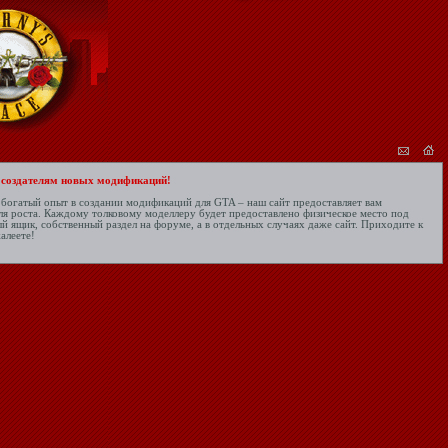
 создателям новых модификаций!
ь богатый опыт в создании модификаций для GTA – наш сайт предоставляет вам
я роста. Каждому толковому моделлеру будет предоставлено физическое место под
й ящик, собственный раздел на форуме, а в отдельных случаях даже сайт. Приходите к
алеете!