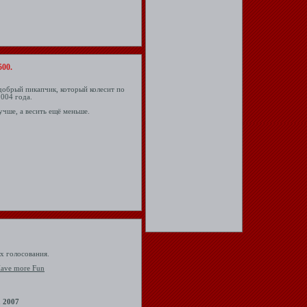
500.
добрый пикапчик, который колесит по
2004 года.
учше, а весить ещё меньше.
х голосования.
 2007