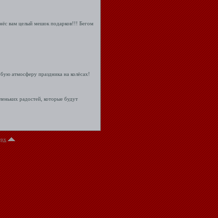
инёс вам целый мешок подарков!!! Бегом
бую атмосферу праздника на колёсах!
леньких радостей, которые будут
ерх