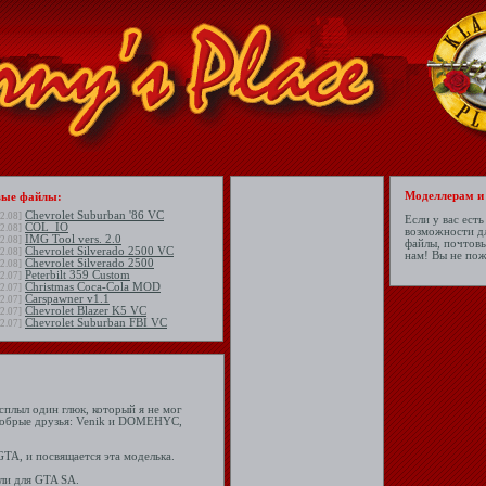
Моделлерам и
ые файлы:
Chevrolet Suburban '86 VC
2.08]
Если у вас ест
COL_IO
2.08]
возможности дл
IMG Tool vers. 2.0
2.08]
файлы, почтовы
Chevrolet Silverado 2500 VC
2.08]
нам! Вы не пож
Chevrolet Silverado 2500
2.08]
Peterbilt 359 Custom
2.07]
Christmas Coca-Cola MOD
2.07]
Carspawner v1.1
2.07]
Chevrolet Blazer K5 VC
2.07]
Chevrolet Suburban FBI VC
2.07]
сплыл один глюк, который я не мог
 добрые друзья: Venik и DOMEHYC,
GTA, и посвящается эта моделька.
ли для GTA SA.