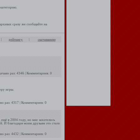
 категорию.
архивах сразу же сообщайте на
|
рейтингу
|
скачиванию
качано раз: 4346 | Комментариев: 0
еру игры.
ано раз: 4317 | Комментариев: 0
 ещё в 2004 году, но мне захотелось
й. И благодаря моим друзьям это стало
ано раз: 4432 | Комментариев: 0