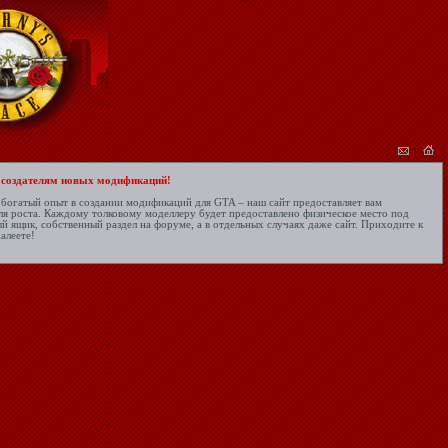
 создателям новых модификаций!
ь богатый опыт в создании модификаций для GTA – наш сайт предоставляет вам
я роста. Каждому толковому моделлеру будет предоставлено физическое место под
й ящик, собственный раздел на форуме, а в отдельных случаях даже сайт. Приходите к
алеете!