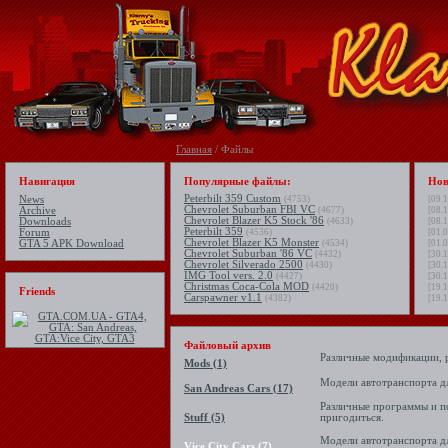
Главная
/ Файлы
Навигация
Популярные файлы:
Нов
Peterbilt 359 Custom
News
(4753)
[09.1
Chevrolet Suburban FBI VC
Archive
(4677)
[08.1
Chevrolet Blazer K5 Stock '86
Downloads
(4633)
[08.1
Peterbilt 359
Forum
(4536)
[01.0
Chevrolet Blazer K5 Monster
GTA 5 APK Download
(4534)
[01.0
Chevrolet Suburban '86 VC
(4432)
[30.1
Chevrolet Silverado 2500
(4430)
[30.1
IMG Tool vers. 2.0
(4427)
[30.1
Christmas Coca-Cola MOD
(4420)
[19.1
Friends
Carspawner v1.1
(4382)
[19.1
Файловый архив
Различные модификации, 
Mods (1)
Модели автотранспорта д
San Andreas Cars (17)
Различные программы и п
Stuff (5)
пригодиться.
Модели автотранспорта д
Vice City Cars (7)