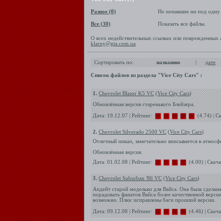
Разное (0)
Не попавшие ни под одну
Все (30)
Показать все файлы.
О всех недействительных ссылках или поврежденных 
klarny@gta.com.ua
Сортировать по:
названию
|
дате
Список файлов из раздела "Vice City Cars" :
1.
Chevrolet Blazer K5 VC
(
Vice City Cars
)
Обновлённая версия старенького Блейзера.
Дата: 19.12.07 | Рейтинг:
(4.74) | С
2.
Chevrolet Silverado 2500 VC
(
Vice City Cars
)
Отличный пикап, замечательно вписывается в атмосф
Обновлённая версия.
Дата: 01.02.08 | Рейтинг:
(4.00) | Скач
3.
Chevrolet Suburban '86 VC
(
Vice City Cars
)
Апдейт старой модельки для Вайса. Она была сделана
порадовать фанатов Вайса более качественной версие
возможно. Плюс исправлены баги прошлой версии.
Дата: 09.12.08 | Рейтинг:
(4.46) | Скач