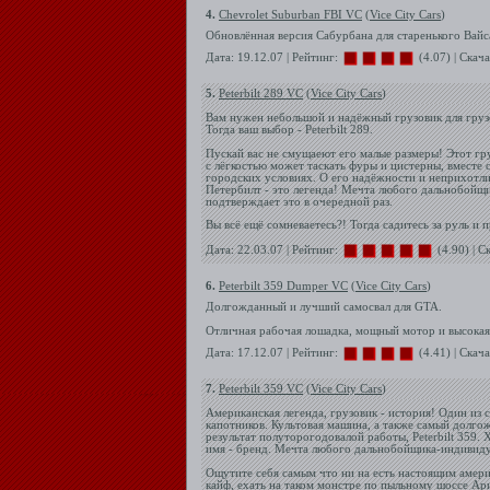
4.
Chevrolet Suburban FBI VC
(
Vice City Cars
)
Обновлённая версия Сабурбана для старенького Вайс
Дата: 19.12.07 | Рейтинг:
(4.07) | Скач
5.
Peterbilt 289 VC
(
Vice City Cars
)
Вам нужен небольшой и надёжный грузовик для груз
Тогда ваш выбор - Peterbilt 289.
Пускай вас не смущаеют его малые размеры! Этот гру
с лёгкостью может таскать фуры и цистерны, вместе 
городских условиях. О его надёжности и неприхотли
Петербилт - это легенда! Мечта любого дальнобойщи
подтверждает это в очередной раз.
Вы всё ещё сомневаетесь?! Тогда садитесь за руль и 
Дата: 22.03.07 | Рейтинг:
(4.90) | С
6.
Peterbilt 359 Dumper VC
(
Vice City Cars
)
Долгожданный и лучший самосвал для GTA.
Отличная рабочая лошадка, мощный мотор и высокая
Дата: 17.12.07 | Рейтинг:
(4.41) | Скач
7.
Peterbilt 359 VC
(
Vice City Cars
)
Американская легенда, грузовик - история! Один из
капотников. Культовая машина, а также самый долг
результат полуторогодовалой работы, Peterbilt 359. 
имя - бренд. Мечта любого дальнобойщика-индивиду
Ощутите себя самым что ни на есть настоящим амер
кайф, ехать на таком монстре по пыльному шоссе Ар