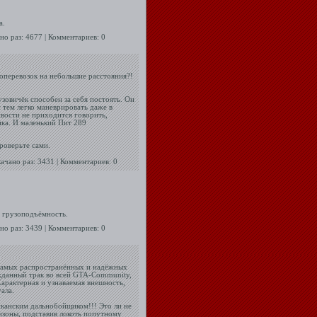
а.
ано раз: 4677 | Комментариев: 0
оперевозок на небольшие расстояния?!
зовичёк способен за себя постоять. Он
с тем легко маневрировать даже в
вости не приходится говорить,
ка. И маленький Пит 289
проверьте сами.
качано раз: 3431 | Комментариев: 0
 грузоподъёмность.
ано раз: 3439 | Комментариев: 0
 самых распространённых и надёжных
ожданный трак во всей GTA-Community,
Характерная и узнаваемая внешность,
ала.
иканским дальнобойщиком!!! Это ли не
изоны, подставив локоть попутному