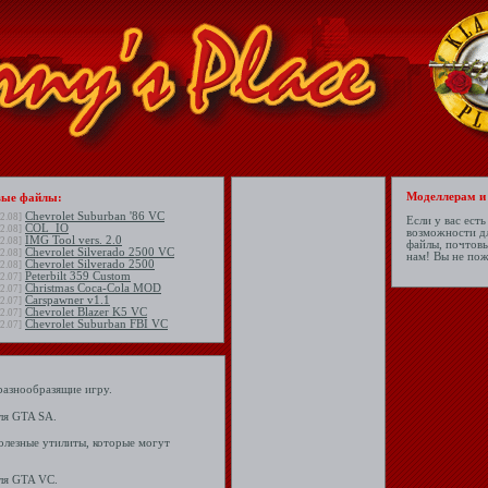
Моделлерам и
ые файлы:
Chevrolet Suburban '86 VC
2.08]
Если у вас ест
COL_IO
2.08]
возможности дл
IMG Tool vers. 2.0
2.08]
файлы, почтовы
Chevrolet Silverado 2500 VC
2.08]
нам! Вы не пож
Chevrolet Silverado 2500
2.08]
Peterbilt 359 Custom
2.07]
Christmas Coca-Cola MOD
2.07]
Carspawner v1.1
2.07]
Chevrolet Blazer K5 VC
2.07]
Chevrolet Suburban FBI VC
2.07]
разнообразящие игру.
ля GTA SA.
олезные утилиты, которые могут
ля GTA VC.